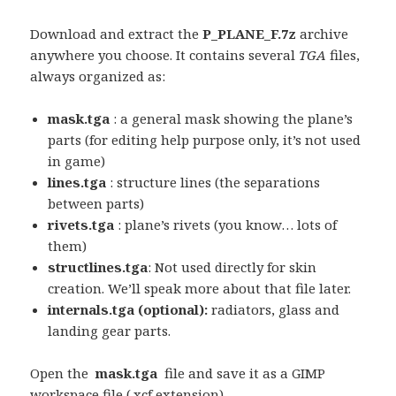
Download and extract the
P_PLANE_F.7z
archive
anywhere you choose. It contains several
TGA
files,
always organized as:
mask.tga
: a general mask showing the plane’s
parts (for editing help purpose only, it’s not used
in game)
lines.tga
: structure lines (the separations
between parts)
rivets.tga
: plane’s rivets (you know… lots of
them)
structlines.tga
: Not used directly for skin
creation. We’ll speak more about that file later.
internals.tga (optional):
radiators, glass and
landing gear parts.
Open the
mask.tga
file and save it as a GIMP
workspace file (.xcf extension).