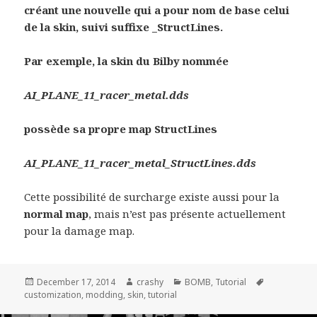
créant une nouvelle qui a pour nom de base celui
de la skin, suivi suffixe _StructLines.
Par exemple, la skin du Bilby nommée
AI_PLANE_11_racer_metal.dds
possède sa propre map StructLines
AI_PLANE_11_racer_metal_StructLines.dds
Cette possibilité de surcharge existe aussi pour la
normal map
, mais n’est pas présente actuellement
pour la damage map.
Posted
December 17, 2014
Author
crashy
Categories
BOMB
,
Tutorial
Tags
customization
on
,
modding
,
skin
,
tutorial