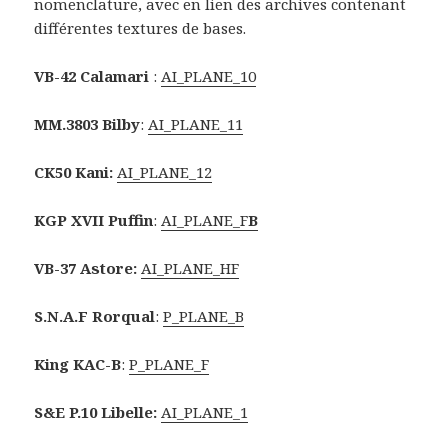
nomenclature, avec en lien des archives contenant
différentes textures de bases.
VB-42 Calamari
:
AI_PLANE_10
MM.3803 Bilby
:
AI_PLANE_11
CK50 Kani:
AI_PLANE_12
KGP XVII Puffin
:
AI_PLANE_F
B
VB-37 Astore:
AI_PLANE_HF
S.N.A.F Rorqual
:
P_PLANE_B
King KAC-B
:
P_PLANE_F
S&E P.10 Libelle:
AI_PLANE_1