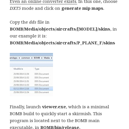
Even an online converter exists.
In this one, choose
DXT5
mode and click on
generate mip maps
.
Copy the
dds
file in
BOMB/Media/objects/aircrafts/[MODEL]/skins
, in
our example it is:
BOMB/Media/objects/aircrafts/P_PLANE_F/skins
Finally, launch
viewer.exe
, which is a minimal
BOMB build to quickly start a skirmish. This
program is located next to the BOMB main
executable, in
BOMB/bin/release.